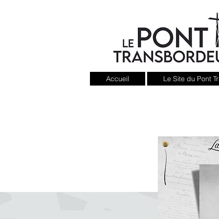
Accueil
Le Site du Pont 
La rue du Transbor