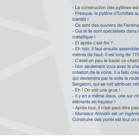
- La construction des pylônes est-
- Presque, le pylône d’Echillais 
bientôt !
- Ce sont des ouvriers de Ferdina
- Oui et ils sont spécialisés dan
métallique !
- Et après c’est fini ?
- Eh non, il faut ensuite assembler
mètres de haut. Il est long de 
- C’était un peu le bazar ce chanti
- Non seulement vous avez le cha
création de la voirie. Il a fallu c
qui deviendra par la suite la rout
Sergeton, qui se voit attribuer cet
- Eh ! On voit une grue !
- Il y en a même deux, une sur c
éléments en hauteur !
- Après tout, il n’est peut-être p
- Monsieur Arnodin est un ingéni
Construire des ponts est tout un a